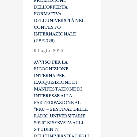
PROMOZIONE
di
DELL’OFFERTA
reperimento,
FORMATIVA
DELL’UNIVERSITÀ NEL
prelievo
CONTESTO
e
INTERNAZIONALE
(F.2/2026)
trasporto
organi
9 Luglio 2026
AVVISO PER LA
RICOGNIZIONE
INTERNA PER
L’ACQUISIZIONE DI
MANIFESTAZIONE DI
INTERESSE ALLA
PARTECIPAZIONE AL
“FRU – FESTIVAL DELLE
I
RADIO UNIVERSITARIE
2026” RISERVATA AGLI
STUDENTI
DELL’UNIVERSITÀ DEGLI