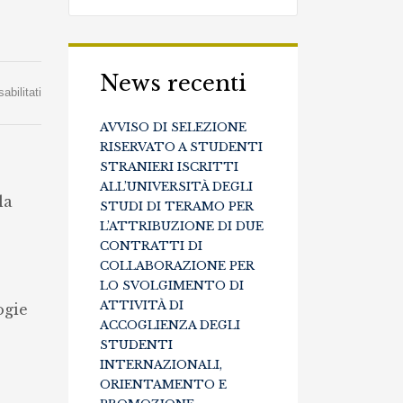
News recenti
su
bilitati
Selezione
AVVISO DI SELEZIONE
pubblica
RISERVATO A STUDENTI
STRANIERI ISCRITTI
per
ALL’UNIVERSITÀ DEGLI
la
la
STUDI DI TERAMO PER
L’ATTRIBUZIONE DI DUE
stipula
CONTRATTI DI
di
COLLABORAZIONE PER
un
LO SVOLGIMENTO DI
ATTIVITÀ DI
ogie
incarico
ACCOGLIENZA DEGLI
professionale
STUDENTI
per
INTERNAZIONALI,
ORIENTAMENTO E
attività