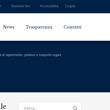
Login
i
Gestione sito
Accessibilità
News
Trasparenza
Contatti
tà di reperimento, prelievo e trasporto organi
ale