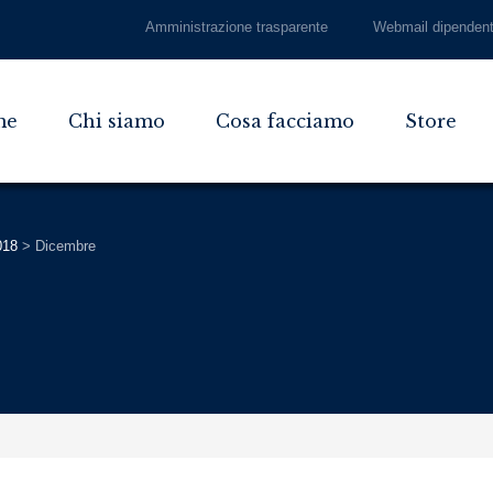
Amministrazione trasparente
Webmail dipendent
me
Chi siamo
Cosa facciamo
Store
018
>
Dicembre