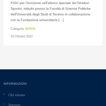
FIGC per l’iscrizione nell’elenco speciale dei Direttori
Sportivi, istituito presso la Facoltà di Scienze Politiche
dell’Università degli Studi di Teramo in collaborazione
con la Fondazione universitaria […]
Categoria:
AVVISI
10 Ottobre 2022
INFORMAZIONI
Chi siamo
Statuto