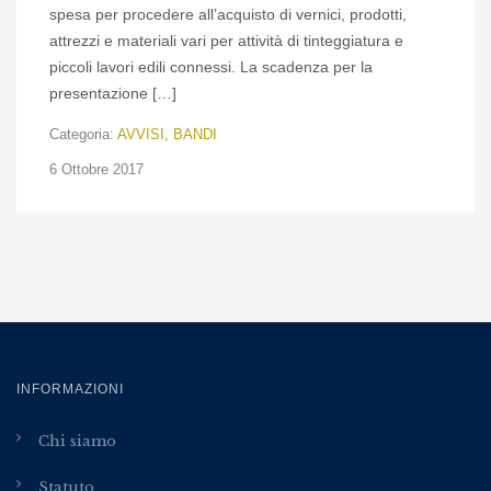
spesa per procedere all’acquisto di vernici, prodotti,
attrezzi e materiali vari per attività di tinteggiatura e
piccoli lavori edili connessi. La scadenza per la
presentazione […]
Categoria:
AVVISI
,
BANDI
6 Ottobre 2017
INFORMAZIONI
Chi siamo
Statuto