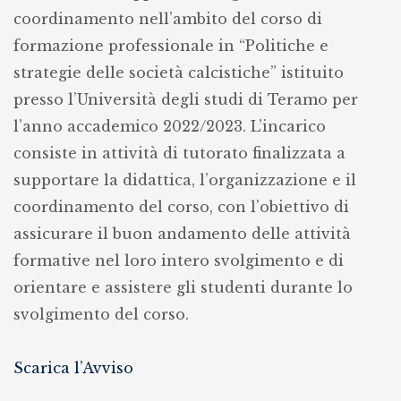
coordinamento nell’ambito del corso di
conferimento
formazione professionale in “Politiche e
di
strategie delle società calcistiche” istituito
un
presso l’Università degli studi di Teramo per
incarico
l’anno accademico 2022/2023. L’incarico
di
consiste in attività di tutorato finalizzata a
tutorato
supportare la didattica, l’organizzazione e il
nell’ambito
coordinamento del corso, con l’obiettivo di
del
assicurare il buon andamento delle attività
corso
formative nel loro intero svolgimento e di
di
orientare e assistere gli studenti durante lo
formazione
svolgimento del corso.
in
“Politiche
Scarica l’Avviso
e
strategie