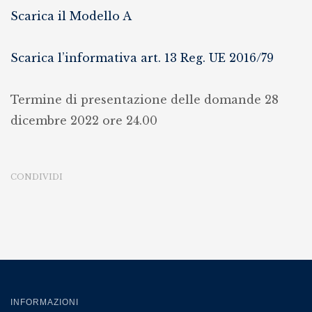
Scarica il Modello A
delle
società
Scarica l’informativa art. 13 Reg. UE 2016/79
calcistiche”
istituito
Termine di presentazione delle domande 28
presso
dicembre 2022 ore 24.00
l’Università
degli
studi
CONDIVIDI
di
Teramo
per
l’A.A.
2022/2023
(F.10/2022)
INFORMAZIONI