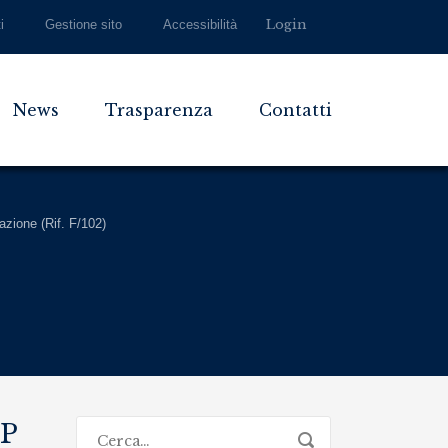
Login
i
Gestione sito
Accessibilità
News
Trasparenza
Contatti
azione (Rif. F/102)
PP