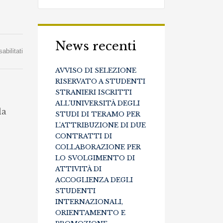
News recenti
su
bilitati
Selezione
AVVISO DI SELEZIONE
pubblica
RISERVATO A STUDENTI
STRANIERI ISCRITTI
per
ALL’UNIVERSITÀ DEGLI
la
il
STUDI DI TERAMO PER
L’ATTRIBUZIONE DI DUE
conferimento
CONTRATTI DI
dell’incarico
COLLABORAZIONE PER
di
LO SVOLGIMENTO DI
ATTIVITÀ DI
RSPP
ACCOGLIENZA DEGLI
della
STUDENTI
Fondazione
INTERNAZIONALI,
ORIENTAMENTO E
(Rif.