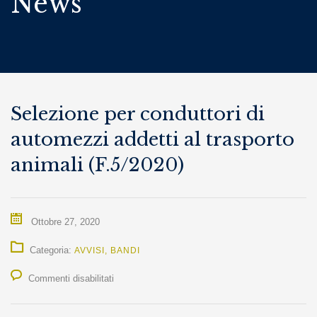
News
Selezione per conduttori di
automezzi addetti al trasporto
animali (F.5/2020)
Ottobre 27, 2020
Categoria:
AVVISI
,
BANDI
su
Commenti disabilitati
Selezione