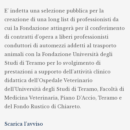
per
E’ indetta una selezione pubblica per la
conduttori
creazione di una long list di professionisti da
di
cui la Fondazione attingerà per il conferimento
automezzi
di contratti d’opera a liberi professionisti
addetti
conduttori di automezzi addetti al trasporto
al
animali con la Fondazione Università degli
trasporto
Studi di Teramo per lo svolgimento di
animali
prestazioni a supporto dell’attività clinico
(F.5/2020)
didattica dell’Ospedale Veterinario
dell’Università degli Studi di Teramo, Facoltà di
Medicina Veterinaria, Piano D’Accio, Teramo e
del Fondo Rustico di Chiareto.
Scarica l’avviso