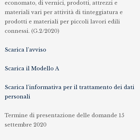
economato, di vernici, prodotti, attrezzi e
acquisti
materiali vari per attività di tinteggiatura e
in
prodotti e materiali per piccoli lavori edili
economato
connessi. (G.2/2020)
di
vernici,
Scarica l’avviso
prodotti,
attrezzi
Scarica il Modello A
e
materiali
Scarica l’informativa per il trattamento dei dati
vari
personali
per
attività
Termine di presentazione delle domande 15
di
settembre 2020
tinteggiatura
e