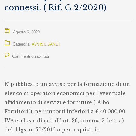
connessi. ( Rif. G.2/2020)
Agosto 6, 2020
Categoria:
AVVISI
,
BANDI
su
Commenti disabilitati
Manifestazione
di
E’ pubblicato un avviso per la formazione di un
interesse
elenco di operatori economici per l’eventuale
per
affidamento di servizi e forniture (“Albo
l’eventuale
Fornitori”), per importi inferiori a € 40.000,00
affidamento
IVA esclusa, di cui all’art. 36, comma 2, lett. a)
o
del d.lgs. n. 50/2016 o per acquisti in
per