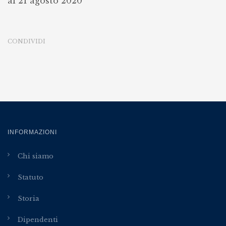
al 21 agosto 2020
2020
CONDIVIDI
INFORMAZIONI
Chi siamo
Statuto
Storia
Dipendenti